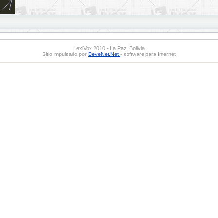
LexiVox 2010 - La Paz, Bolivia
Sitio impulsado por
DeveNet.Net
- software para Internet