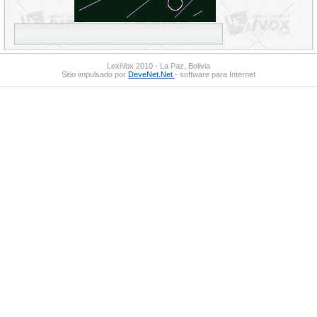
LexiVox 2010 - La Paz, Bolivia
Sitio impulsado por
DeveNet.Net
- software para Internet