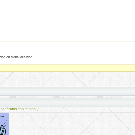
ción en dicha localidad.
 sepáralos con comas ','.