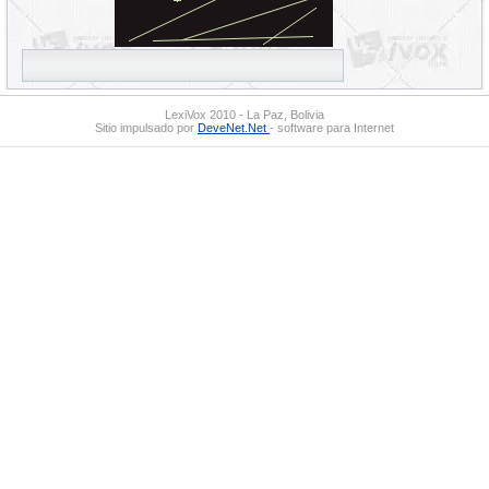
LexiVox 2010 - La Paz, Bolivia
Sitio impulsado por
DeveNet.Net
- software para Internet