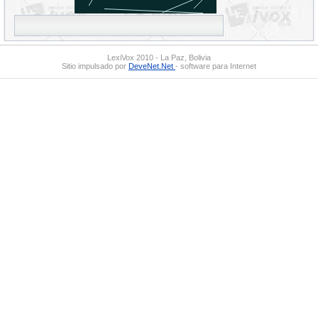
LexiVox 2010 - La Paz, Bolivia
Sitio impulsado por
DeveNet.Net
- software para Internet