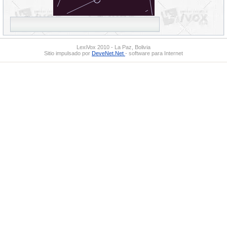
LexiVox 2010 - La Paz, Bolivia
Sitio impulsado por
DeveNet.Net
- software para Internet