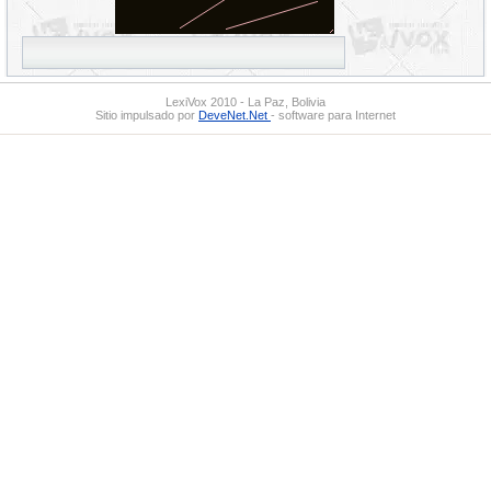
LexiVox 2010 - La Paz, Bolivia
Sitio impulsado por
DeveNet.Net
- software para Internet