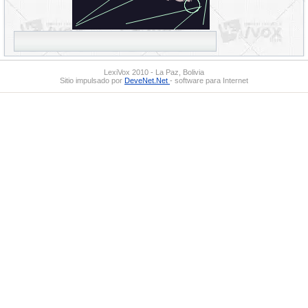
LexiVox 2010 - La Paz, Bolivia
Sitio impulsado por
DeveNet.Net
- software para Internet