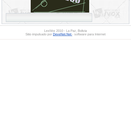
LexiVox 2010 - La Paz, Bolivia
Sitio impulsado por
DeveNet.Net
- software para Internet