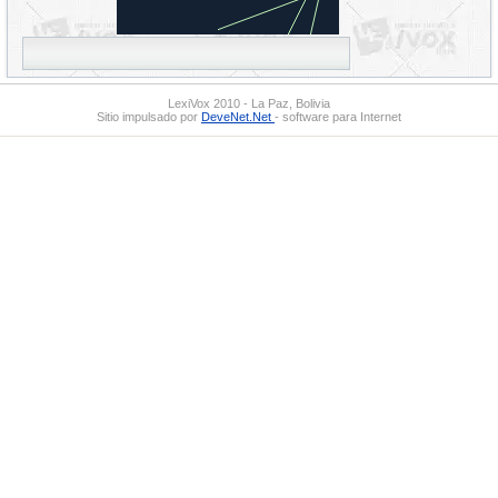
LexiVox 2010 - La Paz, Bolivia
Sitio impulsado por
DeveNet.Net
- software para Internet