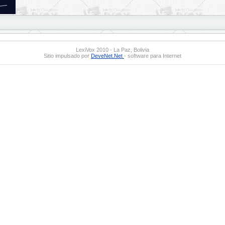
LexiVox 2010 - La Paz, Bolivia
Sitio impulsado por
DeveNet.Net
- software para Internet