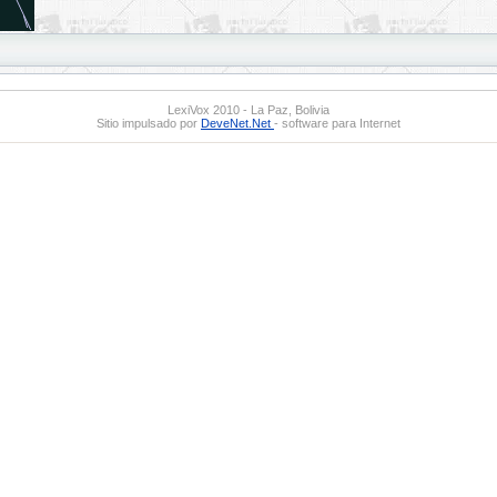
LexiVox 2010 - La Paz, Bolivia
Sitio impulsado por
DeveNet.Net
- software para Internet