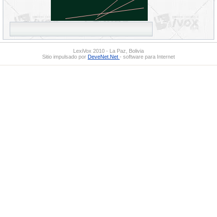
LexiVox 2010 - La Paz, Bolivia
Sitio impulsado por
DeveNet.Net
- software para Internet