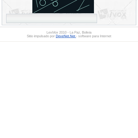
LexiVox 2010 - La Paz, Bolivia
Sitio impulsado por
DeveNet.Net
- software para Internet