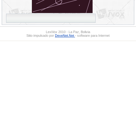
LexiVox 2010 - La Paz, Bolivia
Sitio impulsado por
DeveNet.Net
- software para Internet