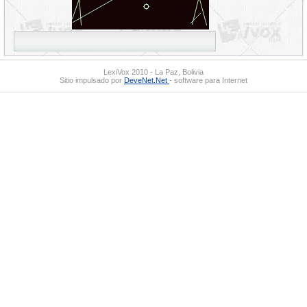
LexiVox 2010 - La Paz, Bolivia
Sitio impulsado por
DeveNet.Net
- software para Internet