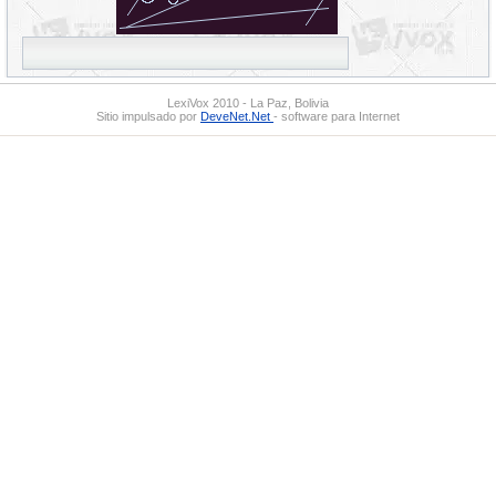
LexiVox 2010 - La Paz, Bolivia
Sitio impulsado por
DeveNet.Net
- software para Internet