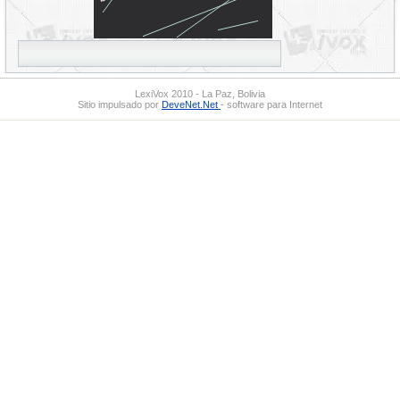
LexiVox 2010 - La Paz, Bolivia
Sitio impulsado por
DeveNet.Net
- software para Internet