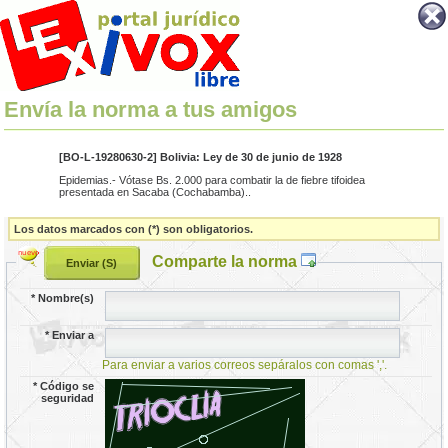
Envía la norma a tus amigos
[BO-L-19280630-2] Bolivia: Ley de 30 de junio de 1928
Epidemias.- Vótase Bs. 2.000 para combatir la de fiebre tifoidea
presentada en Sacaba (Cochabamba)..
Los datos marcados con (*) son obligatorios.
Comparte la norma
*
Nombre(s)
*
Enviar a
Para enviar a varios correos sepáralos con comas ','.
*
Código se
seguridad