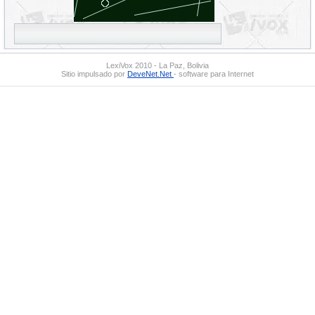
LexiVox 2010 - La Paz, Bolivia
Sitio impulsado por
DeveNet.Net
- software para Internet