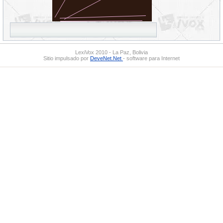
LexiVox 2010 - La Paz, Bolivia
Sitio impulsado por
DeveNet.Net
- software para Internet