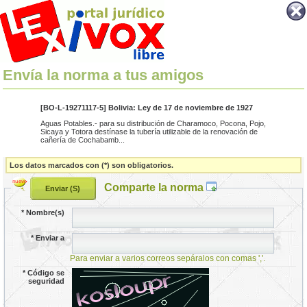
Envía la norma a tus amigos
[BO-L-19271117-5] Bolivia: Ley de 17 de noviembre de 1927
Aguas Potables.- para su distribución de Charamoco, Pocona, Pojo,
Sicaya y Totora destínase la tubería utilizable de la renovación de
cañería de Cochabamb...
Los datos marcados con (*) son obligatorios.
Comparte la norma
*
Nombre(s)
*
Enviar a
Para enviar a varios correos sepáralos con comas ','.
*
Código se
seguridad