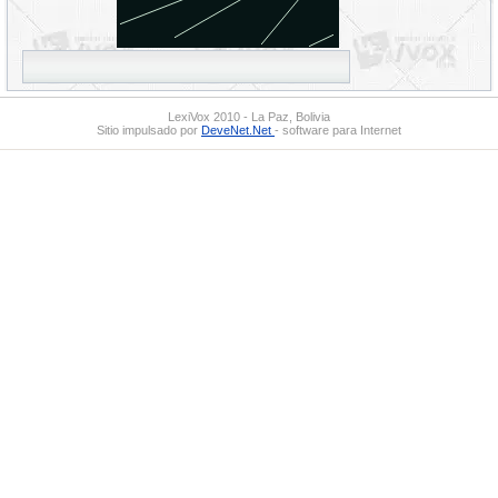
LexiVox 2010 - La Paz, Bolivia
Sitio impulsado por
DeveNet.Net
- software para Internet