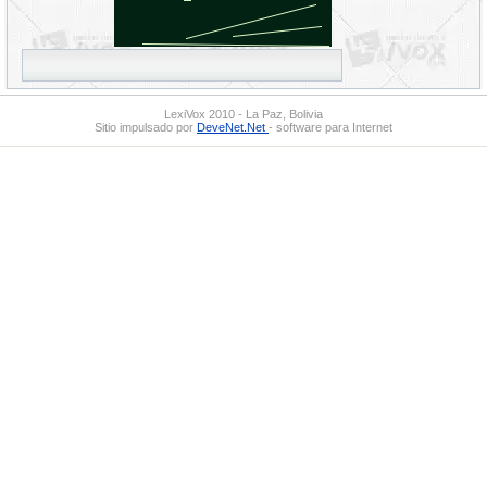
LexiVox 2010 - La Paz, Bolivia
Sitio impulsado por
DeveNet.Net
- software para Internet