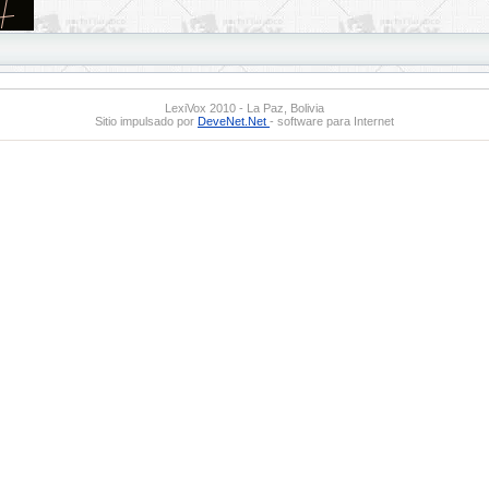
LexiVox 2010 - La Paz, Bolivia
Sitio impulsado por
DeveNet.Net
- software para Internet