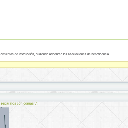
cimientos de instrucción, pudiendo adherirse las asociaciones de beneficencia.
 sepáralos con comas ','.