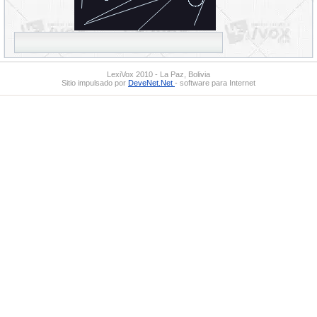
LexiVox 2010 - La Paz, Bolivia
Sitio impulsado por
DeveNet.Net
- software para Internet