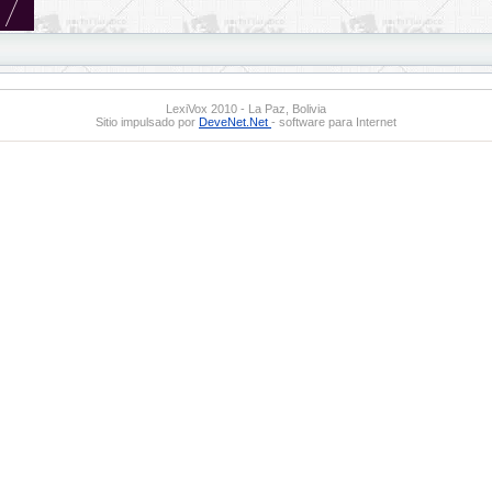
LexiVox 2010 - La Paz, Bolivia
Sitio impulsado por
DeveNet.Net
- software para Internet