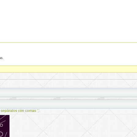
as.
 sepáralos con comas ','.