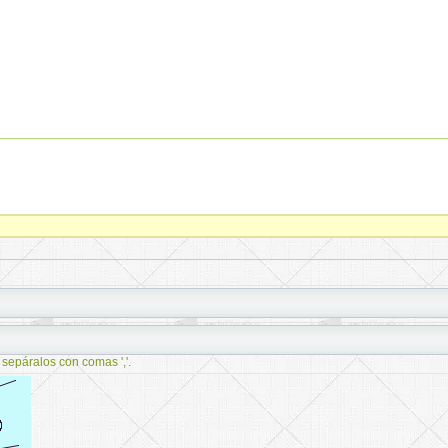
 sepáralos con comas ','.