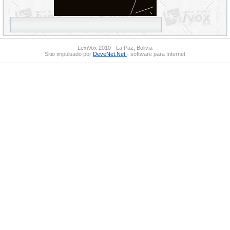
LexiVox 2010 - La Paz, Bolivia
Sitio impulsado por
DeveNet.Net
- software para Internet