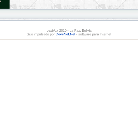
LexiVox 2010 - La Paz, Bolivia
Sitio impulsado por
DeveNet.Net
- software para Internet