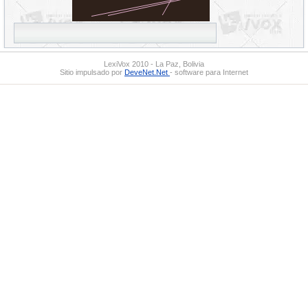
LexiVox 2010 - La Paz, Bolivia
Sitio impulsado por
DeveNet.Net
- software para Internet