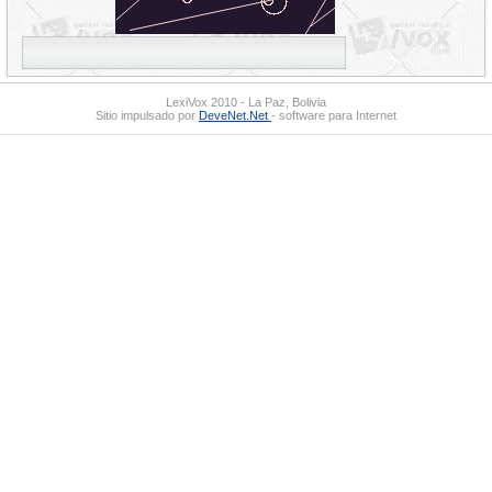
LexiVox 2010 - La Paz, Bolivia
Sitio impulsado por
DeveNet.Net
- software para Internet