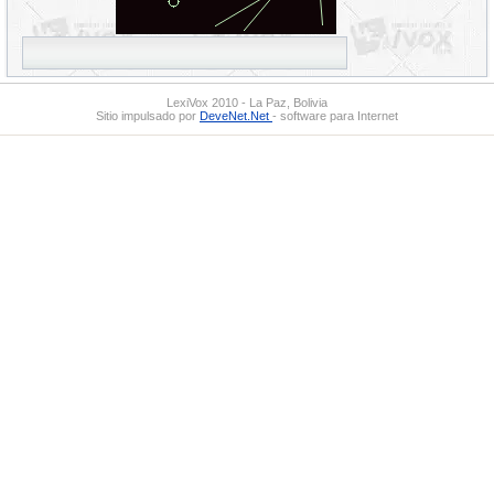
LexiVox 2010 - La Paz, Bolivia
Sitio impulsado por
DeveNet.Net
- software para Internet