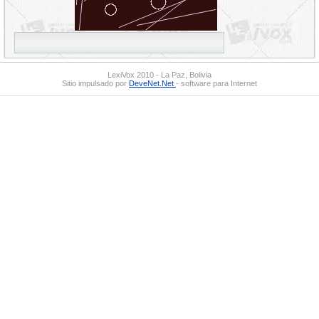
LexiVox 2010 - La Paz, Bolivia
Sitio impulsado por
DeveNet.Net
- software para Internet