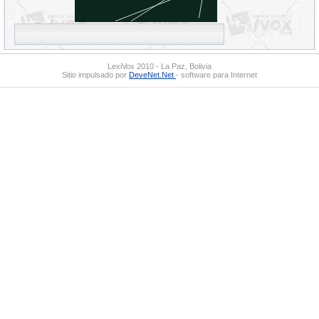
LexiVox 2010 - La Paz, Bolivia
Sitio impulsado por
DeveNet.Net
- software para Internet