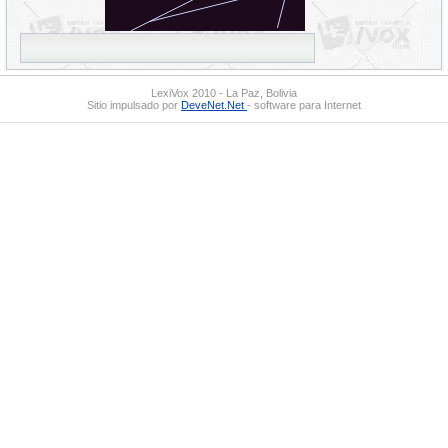
LexiVox 2010 - La Paz, Bolivia
Sitio impulsado por
DeveNet.Net
- software para Internet