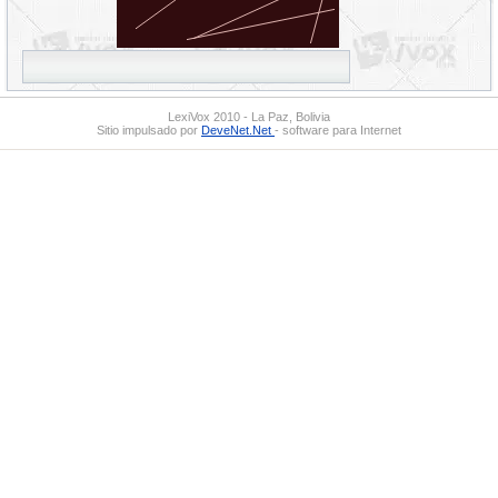
LexiVox 2010 - La Paz, Bolivia
Sitio impulsado por
DeveNet.Net
- software para Internet