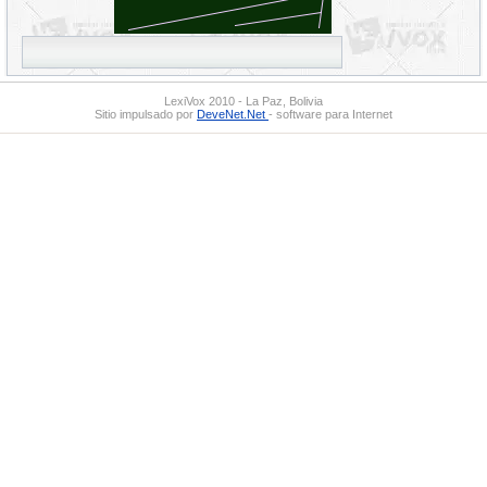
LexiVox 2010 - La Paz, Bolivia
Sitio impulsado por
DeveNet.Net
- software para Internet