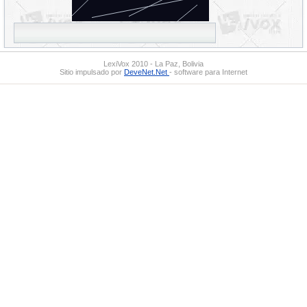
LexiVox 2010 - La Paz, Bolivia
Sitio impulsado por
DeveNet.Net
- software para Internet