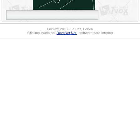
LexiVox 2010 - La Paz, Bolivia
Sitio impulsado por
DeveNet.Net
- software para Internet