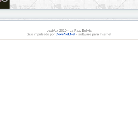
LexiVox 2010 - La Paz, Bolivia
Sitio impulsado por
DeveNet.Net
- software para Internet