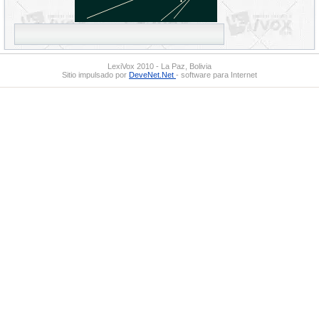
LexiVox 2010 - La Paz, Bolivia
Sitio impulsado por
DeveNet.Net
- software para Internet