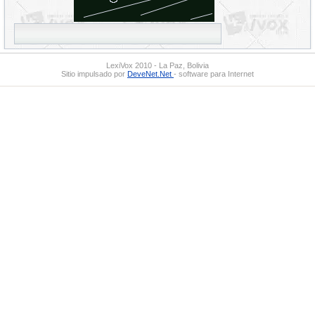
LexiVox 2010 - La Paz, Bolivia
Sitio impulsado por
DeveNet.Net
- software para Internet