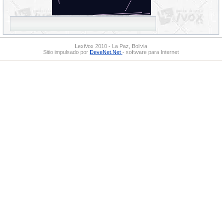
LexiVox 2010 - La Paz, Bolivia
Sitio impulsado por
DeveNet.Net
- software para Internet