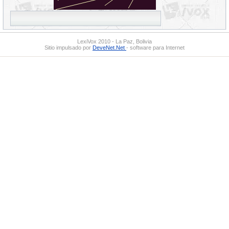
LexiVox 2010 - La Paz, Bolivia
Sitio impulsado por
DeveNet.Net
- software para Internet