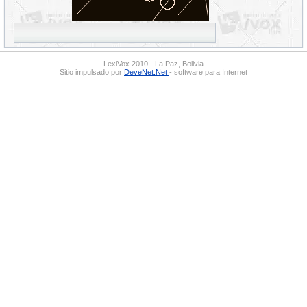
LexiVox 2010 - La Paz, Bolivia
Sitio impulsado por
DeveNet.Net
- software para Internet