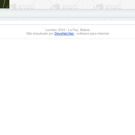
LexiVox 2010 - La Paz, Bolivia
Sitio impulsado por
DeveNet.Net
- software para Internet