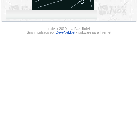
LexiVox 2010 - La Paz, Bolivia
Sitio impulsado por
DeveNet.Net
- software para Internet