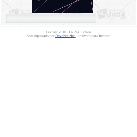
LexiVox 2010 - La Paz, Bolivia
Sitio impulsado por
DeveNet.Net
- software para Internet