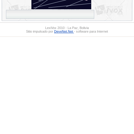
LexiVox 2010 - La Paz, Bolivia
Sitio impulsado por
DeveNet.Net
- software para Internet