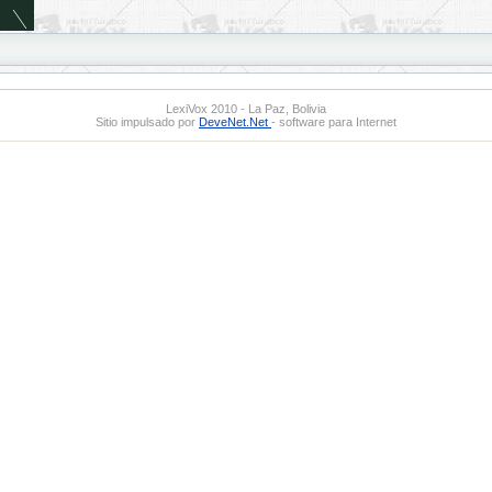
LexiVox 2010 - La Paz, Bolivia
Sitio impulsado por
DeveNet.Net
- software para Internet